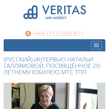
+996 (312) 900 971
Toggle
navigati
(РУССКИЙ) ИНТЕРВЬЮ НАТАЛЬИ
ГАЛЛЯМОВОЙ, ПОСВЯЩЁННОЕ 20-
ЛЕТНЕМУ ЮБИЛЕЮ МТС ТПП